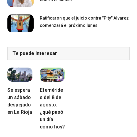
Ratificaron que el juicio contra "Pity" Alvarez
comenzará el próximo lunes
Te puede Interesar
Se espera
Efeméride
un sábado
s del 8 de
despejado
agosto:
en La Rioja
¿qué pasó
un día
como hoy?