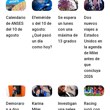
Calendario
Efeméride
Se espera
Dos
de ANSES
s del 10 de
un lunes
nuevos
del 10 de
agosto:
con una
viajes a
agosto
¿Qué pasó
máxima de
Estados
un día
13 grados
Unidos en
como hoy?
la agenda
de Milei
antes de
que
concluya
2026
Demoraro
Karina
Investigan
Racing
n a dos
Milei
una pelea
jugó con