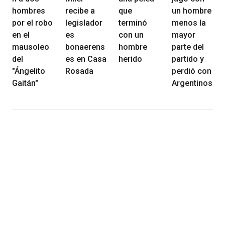
hombres
recibe a
que
un hombre
por el robo
legislador
terminó
menos la
en el
es
con un
mayor
mausoleo
bonaerens
hombre
parte del
del
es en Casa
herido
partido y
"Ángelito
Rosada
perdió con
Gaitán"
Argentinos