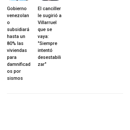
Gobierno
El canciller
venezolan
le sugirió a
o
Villarruel
subsidiará
que se
hasta un
vaya:
80% las
"Siempre
viviendas
intentó
para
desestabili
damnificad
zar"
os por
sismos