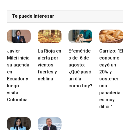
Te puede Interesar
Javier
La Rioja en
Efeméride
Carrizo: "El
Milei inicia
alerta por
s del 6 de
consumo
su agenda
vientos
agosto:
cayó un
en
fuertes y
¿Qué pasó
20% y
Ecuador y
neblina
un día
sostener
luego
como hoy?
una
visita
panadería
Colombia
es muy
dificil"