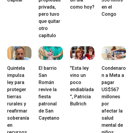
privada,
como hoy?
en el
pero tuvo
Congo
que quitar
otro
capítulo
Quintela
El barrio
"Esta ley
Condenaro
impulsa
San
vino un
n a Meta a
ley para
Román
poco
pagar
proteger
revive la
endiablada
US$567
tierras
fiesta
", Patricia
millones
rurales y
patronal
Bullrich
por
reafirmar
de San
afectar la
soberanía
Cayetano
salud
en
mental de
recursos
niños