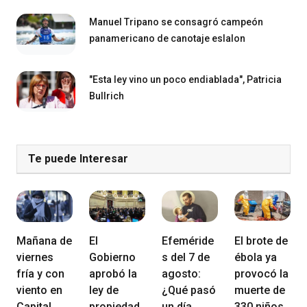
Manuel Tripano se consagró campeón
panamericano de canotaje eslalon
"Esta ley vino un poco endiablada", Patricia
Bullrich
Te puede Interesar
Mañana de
El
Efeméride
El brote de
viernes
Gobierno
s del 7 de
ébola ya
fría y con
aprobó la
agosto:
provocó la
viento en
ley de
¿Qué pasó
muerte de
Capital
propiedad
un día
330 niños