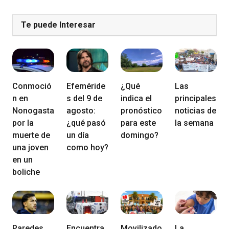
Te puede Interesar
Conmoció
Efeméride
¿Qué
Las
n en
s del 9 de
indica el
principales
Nonogasta
agosto:
pronóstico
noticias de
por la
¿qué pasó
para este
la semana
muerte de
un día
domingo?
una joven
como hoy?
en un
boliche
Paredes
Encuentra
Movilizado
La