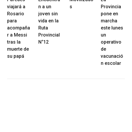
viajará a
n a un
s
Provincia
Rosario
joven sin
pone en
para
vida en la
marcha
acompaña
Ruta
este lunes
r a Messi
Provincial
un
tras la
N°12
operativo
muerte de
de
su papá
vacunació
n escolar