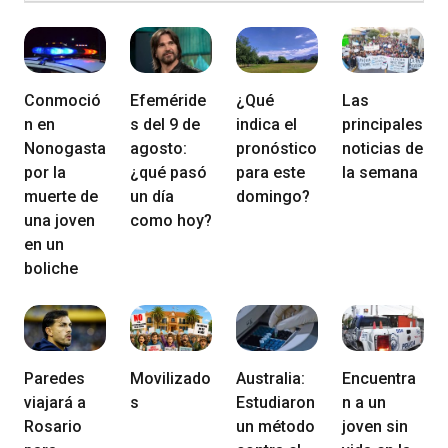
Conmoció
Efeméride
¿Qué
Las
n en
s del 9 de
indica el
principales
Nonogasta
agosto:
pronóstico
noticias de
por la
¿qué pasó
para este
la semana
muerte de
un día
domingo?
una joven
como hoy?
en un
boliche
Paredes
Movilizado
Australia:
Encuentra
viajará a
s
Estudiaron
n a un
Rosario
un método
joven sin