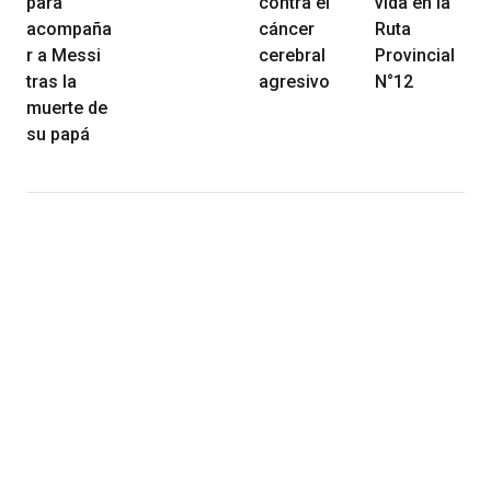
para
contra el
vida en la
acompaña
cáncer
Ruta
r a Messi
cerebral
Provincial
tras la
agresivo
N°12
muerte de
su papá