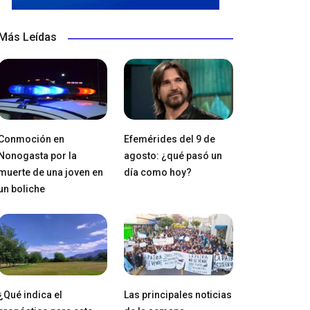
Más Leídas
Conmoción en
Efemérides del 9 de
Nonogasta por la
agosto: ¿qué pasó un
muerte de una joven en
día como hoy?
un boliche
¿Qué indica el
Las principales noticias