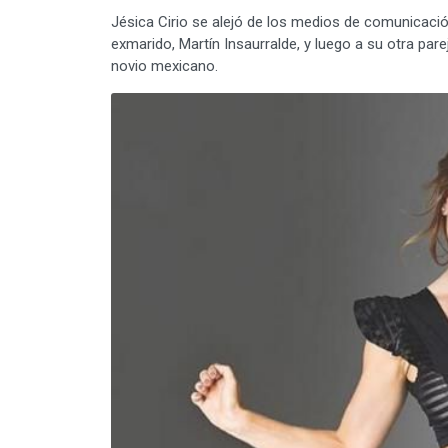
Jésica Cirio se alejó de los medios de comunicació
exmarido, Martín Insaurralde, y luego a su otra pareja
novio mexicano.