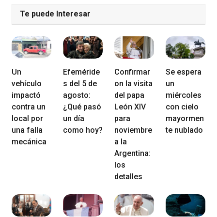
Te puede Interesar
Un
Efeméride
Confirmar
Se espera
vehículo
s del 5 de
on la visita
un
impactó
agosto:
del papa
miércoles
contra un
¿Qué pasó
León XIV
con cielo
local por
un día
para
mayormen
una falla
como hoy?
noviembre
te nublado
mecánica
a la
Argentina:
los
detalles