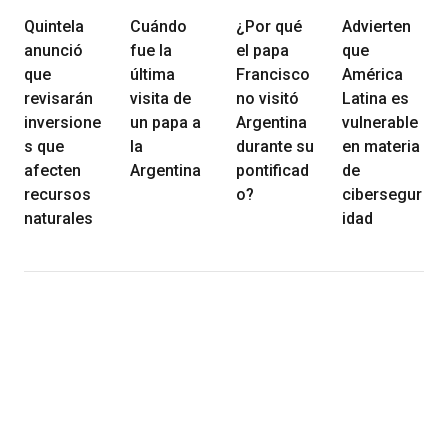
Quintela
Cuándo
¿Por qué
Advierten
anunció
fue la
el papa
que
que
última
Francisco
América
revisarán
visita de
no visitó
Latina es
inversione
un papa a
Argentina
vulnerable
s que
la
durante su
en materia
afecten
Argentina
pontificad
de
recursos
o?
cibersegur
naturales
idad