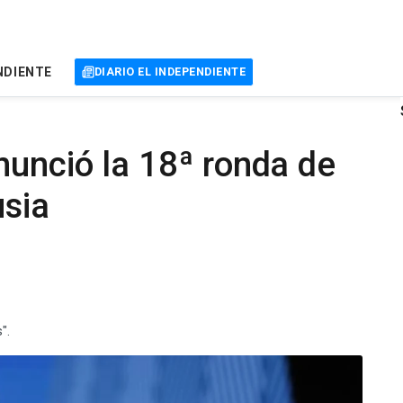
NDIENTE
DIARIO EL INDEPENDIENTE
nunció la 18ª ronda de
usia
".