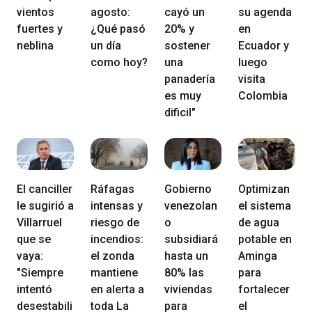
vientos
agosto:
cayó un
su agenda
fuertes y
¿Qué pasó
20% y
en
neblina
un día
sostener
Ecuador y
como hoy?
una
luego
panadería
visita
es muy
Colombia
dificil"
El canciller
Ráfagas
Gobierno
Optimizan
le sugirió a
intensas y
venezolan
el sistema
Villarruel
riesgo de
o
de agua
que se
incendios:
subsidiará
potable en
vaya:
el zonda
hasta un
Aminga
"Siempre
mantiene
80% las
para
intentó
en alerta a
viviendas
fortalecer
desestabili
toda La
para
el