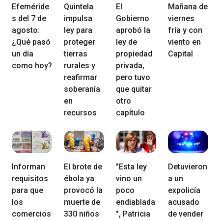
Efeméride
Quintela
El
Mañana de
s del 7 de
impulsa
Gobierno
viernes
agosto:
ley para
aprobó la
fría y con
¿Qué pasó
proteger
ley de
viento en
un día
tierras
propiedad
Capital
como hoy?
rurales y
privada,
reafirmar
pero tuvo
soberanía
que quitar
en
otro
recursos
capítulo
Informan
El brote de
"Esta ley
Detuvieron
requisitos
ébola ya
vino un
a un
para que
provocó la
poco
expolicía
los
muerte de
endiablada
acusado
comercios
330 niños
", Patricia
de vender