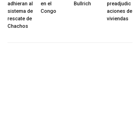
adhieran al
en el
Bullrich
preadjudic
sistema de
Congo
aciones de
rescate de
viviendas
Chachos