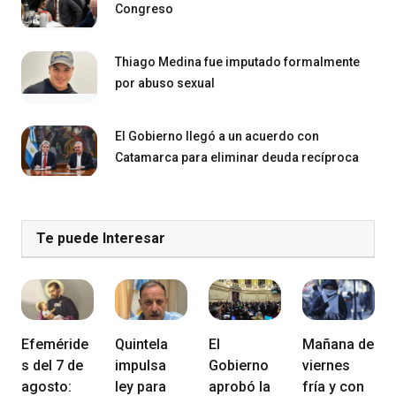
Congreso
Thiago Medina fue imputado formalmente
por abuso sexual
El Gobierno llegó a un acuerdo con
Catamarca para eliminar deuda recíproca
Te puede Interesar
Efeméride
Quintela
El
Mañana de
s del 7 de
impulsa
Gobierno
viernes
agosto:
ley para
aprobó la
fría y con