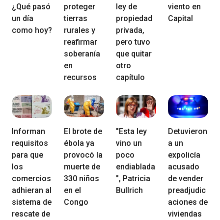
¿Qué pasó
proteger
ley de
viento en
un día
tierras
propiedad
Capital
como hoy?
rurales y
privada,
reafirmar
pero tuvo
soberanía
que quitar
en
otro
recursos
capítulo
Informan
El brote de
"Esta ley
Detuvieron
requisitos
ébola ya
vino un
a un
para que
provocó la
poco
expolicía
los
muerte de
endiablada
acusado
comercios
330 niños
", Patricia
de vender
adhieran al
en el
Bullrich
preadjudic
sistema de
Congo
aciones de
rescate de
viviendas