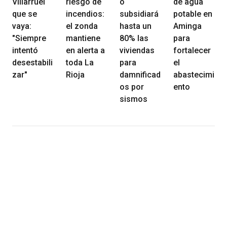
Villarruel
riesgo de
o
de agua
que se
incendios:
subsidiará
potable en
vaya:
el zonda
hasta un
Aminga
"Siempre
mantiene
80% las
para
intentó
en alerta a
viviendas
fortalecer
desestabili
toda La
para
el
zar"
Rioja
damnificad
abastecimi
os por
ento
sismos