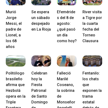
Murió
Se espera
Efeméride
River visita
Jorge
un sábado
s del 8 de
a Tigre por
Messi, el
despejado
agosto:
la cuarta
padre de
en La Rioja
¿qué pasó
fecha del
Lionel, a
un día
Torneo
los 68
como hoy?
Clausura
años
Politólogo
Celebran
Falleció
Fentanilo:
brasileño
hoy la
Marilé
los chats
afirma que
Fiesta
Coseano,
que
Hezbolá
Patronal
la sobrina
exponen la
opera en la
de Santo
de
trama
Triple
Domingo
Monseñor
estatal
Frontera
de
Angelelli
detrás de