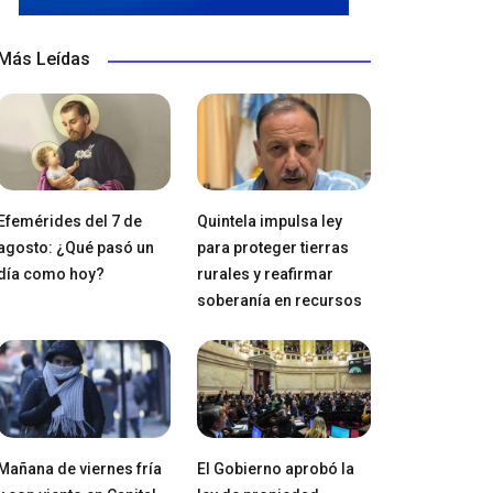
Más Leídas
Efemérides del 7 de
Quintela impulsa ley
agosto: ¿Qué pasó un
para proteger tierras
día como hoy?
rurales y reafirmar
soberanía en recursos
Mañana de viernes fría
El Gobierno aprobó la