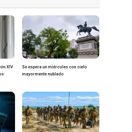
eón XIV
Se espera un miércoles con cielo
os
mayormente nublado