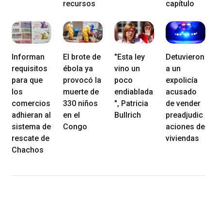
recursos
capítulo
Informan
El brote de
"Esta ley
Detuvieron
requisitos
ébola ya
vino un
a un
para que
provocó la
poco
expolicía
los
muerte de
endiablada
acusado
comercios
330 niños
", Patricia
de vender
adhieran al
en el
Bullrich
preadjudic
sistema de
Congo
aciones de
rescate de
viviendas
Chachos