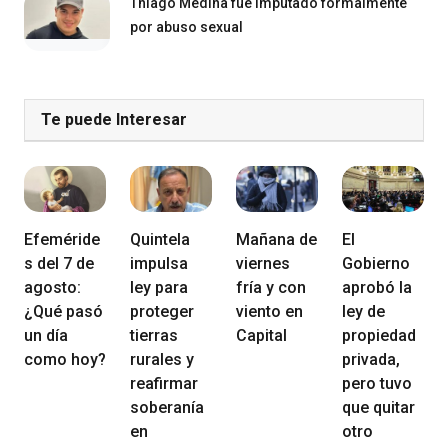
Thiago Medina fue imputado formalmente
por abuso sexual
Te puede Interesar
Efeméride
Quintela
Mañana de
El
s del 7 de
impulsa
viernes
Gobierno
agosto:
ley para
fría y con
aprobó la
¿Qué pasó
proteger
viento en
ley de
un día
tierras
Capital
propiedad
como hoy?
rurales y
privada,
reafirmar
pero tuvo
soberanía
que quitar
en
otro