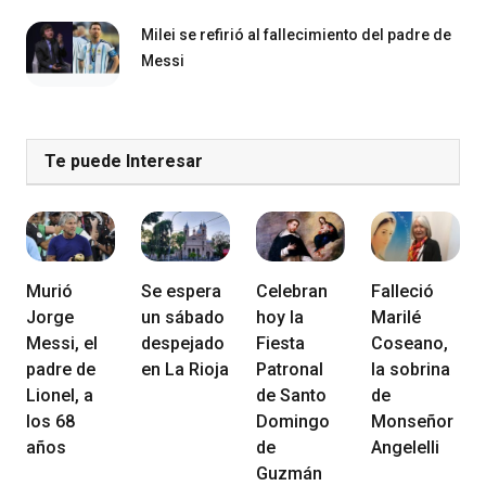
Milei se refirió al fallecimiento del padre de
Messi
Te puede Interesar
Murió
Se espera
Celebran
Falleció
Jorge
un sábado
hoy la
Marilé
Messi, el
despejado
Fiesta
Coseano,
padre de
en La Rioja
Patronal
la sobrina
Lionel, a
de Santo
de
los 68
Domingo
Monseñor
años
de
Angelelli
Guzmán