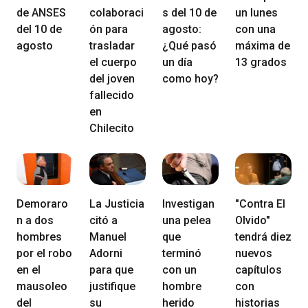
de ANSES
colaboraci
s del 10 de
un lunes
del 10 de
ón para
agosto:
con una
agosto
trasladar
¿Qué pasó
máxima de
el cuerpo
un día
13 grados
del joven
como hoy?
fallecido
en
Chilecito
Demoraro
La Justicia
Investigan
"Contra El
n a dos
citó a
una pelea
Olvido"
hombres
Manuel
que
tendrá diez
por el robo
Adorni
terminó
nuevos
en el
para que
con un
capítulos
mausoleo
justifique
hombre
con
del
su
herido
historias