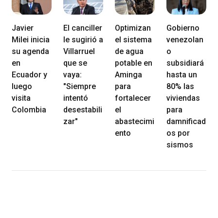
Javier
El canciller
Optimizan
Gobierno
Milei inicia
le sugirió a
el sistema
venezolan
su agenda
Villarruel
de agua
o
en
que se
potable en
subsidiará
Ecuador y
vaya:
Aminga
hasta un
luego
"Siempre
para
80% las
visita
intentó
fortalecer
viviendas
Colombia
desestabili
el
para
zar"
abastecimi
damnificad
ento
os por
sismos