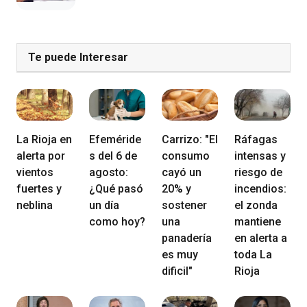
Te puede Interesar
La Rioja en
Efeméride
Carrizo: "El
Ráfagas
alerta por
s del 6 de
consumo
intensas y
vientos
agosto:
cayó un
riesgo de
fuertes y
¿Qué pasó
20% y
incendios:
neblina
un día
sostener
el zonda
como hoy?
una
mantiene
panadería
en alerta a
es muy
toda La
dificil"
Rioja