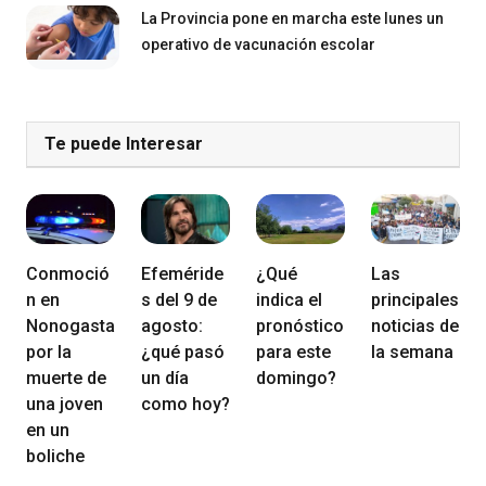
La Provincia pone en marcha este lunes un
operativo de vacunación escolar
Te puede Interesar
Conmoció
Efeméride
¿Qué
Las
n en
s del 9 de
indica el
principales
Nonogasta
agosto:
pronóstico
noticias de
por la
¿qué pasó
para este
la semana
muerte de
un día
domingo?
una joven
como hoy?
en un
boliche