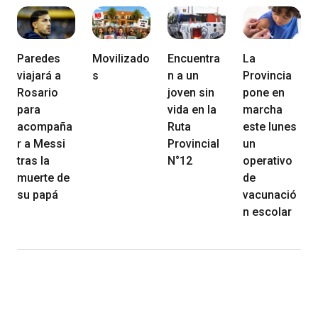
Paredes
Movilizado
Encuentra
La
viajará a
s
n a un
Provincia
Rosario
joven sin
pone en
para
vida en la
marcha
acompaña
Ruta
este lunes
r a Messi
Provincial
un
tras la
N°12
operativo
muerte de
de
su papá
vacunació
n escolar