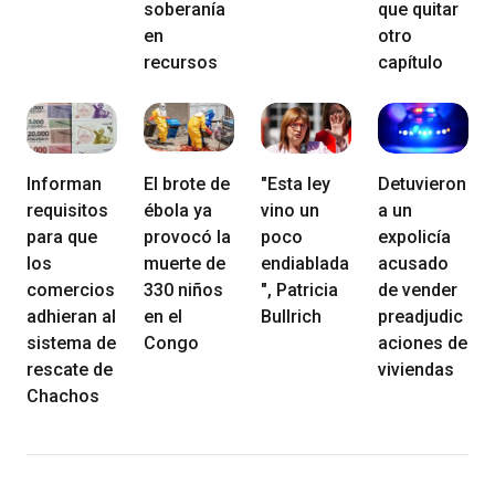
soberanía
que quitar
en
otro
recursos
capítulo
Informan
El brote de
"Esta ley
Detuvieron
requisitos
ébola ya
vino un
a un
para que
provocó la
poco
expolicía
los
muerte de
endiablada
acusado
comercios
330 niños
", Patricia
de vender
adhieran al
en el
Bullrich
preadjudic
sistema de
Congo
aciones de
rescate de
viviendas
Chachos