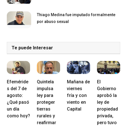
Thiago Medina fue imputado formalmente
por abuso sexual
Te puede Interesar
Efeméride
Quintela
Mañana de
El
s del 7 de
impulsa
viernes
Gobierno
agosto:
ley para
fría y con
aprobó la
¿Qué pasó
proteger
viento en
ley de
un día
tierras
Capital
propiedad
como hoy?
rurales y
privada,
reafirmar
pero tuvo