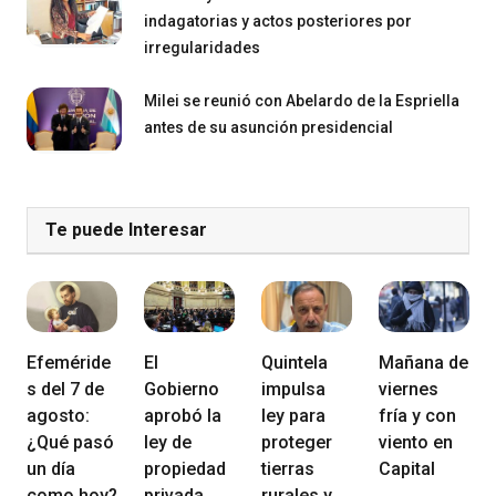
indagatorias y actos posteriores por
irregularidades
Milei se reunió con Abelardo de la Espriella
antes de su asunción presidencial
Te puede Interesar
Efeméride
El
Quintela
Mañana de
s del 7 de
Gobierno
impulsa
viernes
agosto:
aprobó la
ley para
fría y con
¿Qué pasó
ley de
proteger
viento en
un día
propiedad
tierras
Capital
como hoy?
privada,
rurales y