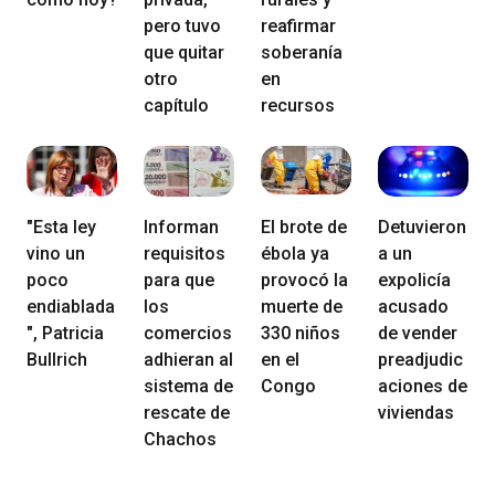
pero tuvo
reafirmar
que quitar
soberanía
otro
en
capítulo
recursos
"Esta ley
Informan
El brote de
Detuvieron
vino un
requisitos
ébola ya
a un
poco
para que
provocó la
expolicía
endiablada
los
muerte de
acusado
", Patricia
comercios
330 niños
de vender
Bullrich
adhieran al
en el
preadjudic
sistema de
Congo
aciones de
rescate de
viviendas
Chachos