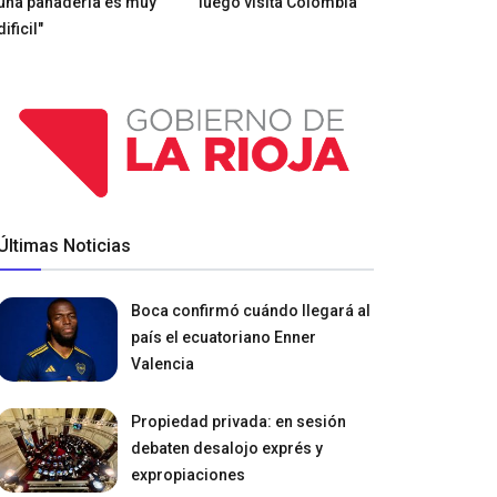
una panadería es muy
luego visita Colombia
dificil"
Últimas Noticias
Boca confirmó cuándo llegará al
país el ecuatoriano Enner
Valencia
Propiedad privada: en sesión
debaten desalojo exprés y
expropiaciones