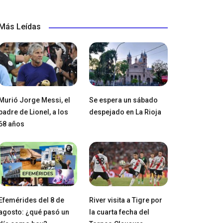
Más Leídas
Murió Jorge Messi, el
Se espera un sábado
padre de Lionel, a los
despejado en La Rioja
68 años
Efemérides del 8 de
River visita a Tigre por
agosto: ¿qué pasó un
la cuarta fecha del