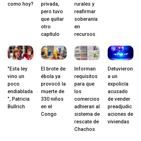
como hoy?
privada,
rurales y
pero tuvo
reafirmar
que quitar
soberanía
otro
en
capítulo
recursos
"Esta ley
El brote de
Informan
Detuvieron
vino un
ébola ya
requisitos
a un
poco
provocó la
para que
expolicía
endiablada
muerte de
los
acusado
", Patricia
330 niños
comercios
de vender
Bullrich
en el
adhieran al
preadjudic
Congo
sistema de
aciones de
rescate de
viviendas
Chachos