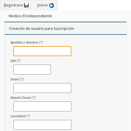
R
egistrase
V
olver
Medios El Independiente
Creación de usuario para Suscripción
Apellido y Nombre (*)
DNI (*)
Email (*)
Repetir Email (*)
Localidad (*)